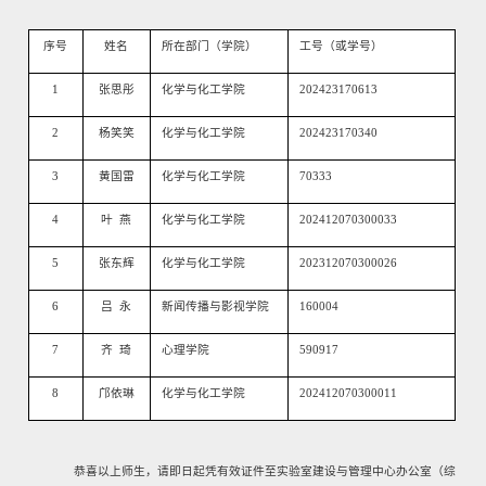
序号
姓名
所在部门（学院）
工号（或学号）
1
张思彤
化学与化工学院
202423170613
2
杨笑笑
化学与化工学院
202423170340
3
黄国雷
化学与化工学院
70333
4
叶 燕
化学与化工学院
202412070300033
5
张东辉
化学与化工学院
202312070300026
6
吕 永
新闻传播与影视学院
160004
7
齐 琦
心理学院
590917
8
邝依琳
化学与化工学院
202412070300011
恭喜以上师生，请即日起凭有效证件至实验室建设与管理中心办公室（综